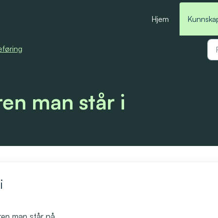
Hjem
Kunnska
eføring
ren man står i
i
dren man står på