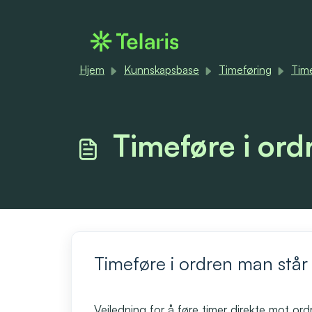
Gå til hovedinnhold
Hjem
Kunnskapsbase
Timeføring
Tim
Timeføre i ord
Timeføre i ordren man står 
Veiledning for å føre timer direkte mot or