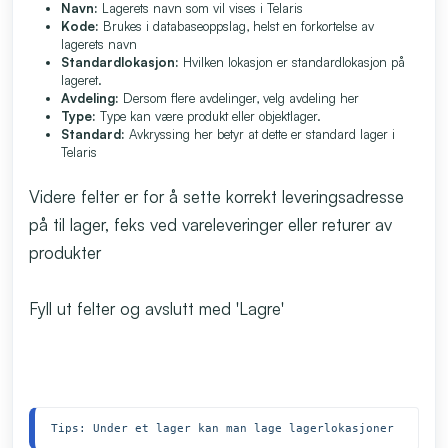
Navn:
Lagerets navn som vil vises i Telaris
Kode:
Brukes i databaseoppslag, helst en forkortelse av
lagerets navn
Standardlokasjon:
Hvilken lokasjon er standardlokasjon på
lageret.
Avdeling:
Dersom flere avdelinger, velg avdeling her
Type:
Type kan være produkt eller objektlager.
Standard:
Avkryssing her betyr at dette er standard lager i
Telaris
Videre felter er for å sette korrekt leveringsadresse
på til lager, feks ved vareleveringer eller returer av
produkter
Fyll ut felter og avslutt med 'Lagre'
Tips: Under et lager kan man lage lagerlokasjoner